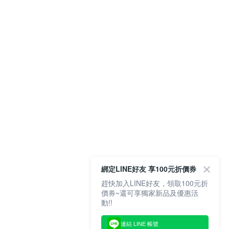
綁定LINE好友 享100元折價券
趕快加入LINE好友，領取100元折
價券~還可享獨家新品及優惠活
動!!
連結 LINE 帳號