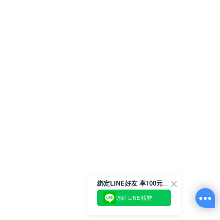
綁定LINE好友 享100元折價券
連結 LINE 帳號