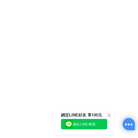
綁定LINE好友 享100元折價券
連結 LINE 帳號