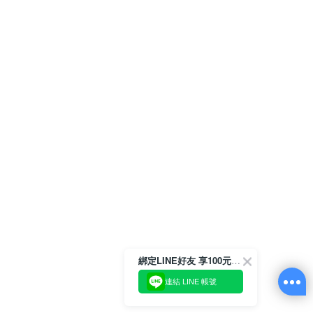
綁定LINE好友 享100元折價券
連結 LINE 帳號