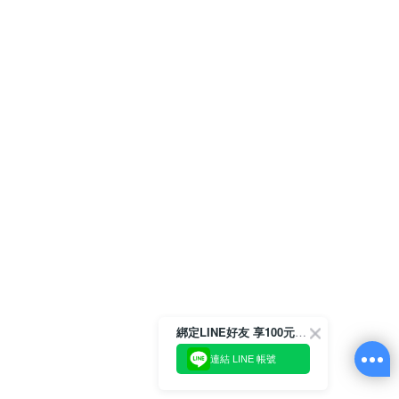
綁定LINE好友 享100元折價券
連結 LINE 帳號