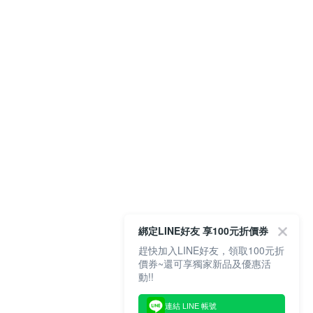
綁定LINE好友 享100元折價券
趕快加入LINE好友，領取100元折
價券~還可享獨家新品及優惠活
動!!
連結 LINE 帳號