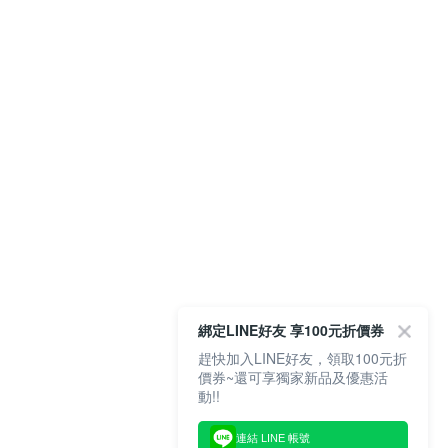
綁定LINE好友 享100元折價券
趕快加入LINE好友，領取100元折
價券~還可享獨家新品及優惠活
動!!
連結 LINE 帳號