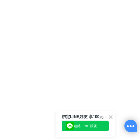
綁定LINE好友 享100元折價券
連結 LINE 帳號