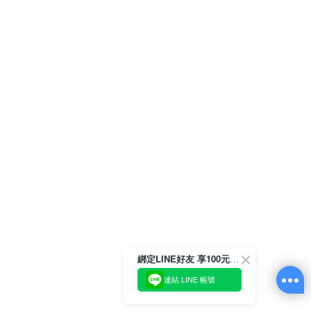
綁定LINE好友 享100元折價券
連結 LINE 帳號