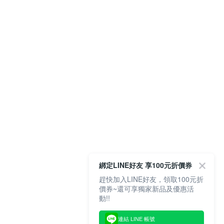
綁定LINE好友 享100元折價券
趕快加入LINE好友，領取100元折
價券~還可享獨家新品及優惠活
動!!
連結 LINE 帳號