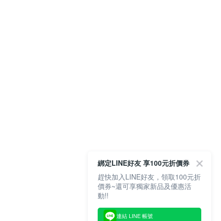
綁定LINE好友 享100元折價券
趕快加入LINE好友，領取100元折
價券~還可享獨家新品及優惠活
動!!
連結 LINE 帳號