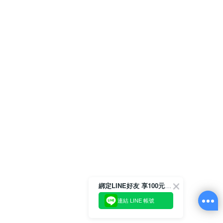
綁定LINE好友 享100元折價券
連結 LINE 帳號