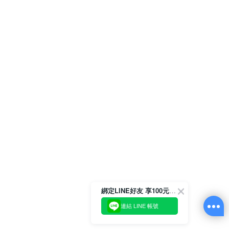
綁定LINE好友 享100元折價券
連結 LINE 帳號