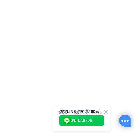
綁定LINE好友 享100元折價券
連結 LINE 帳號