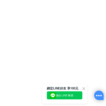
綁定LINE好友 享100元折價券
連結 LINE 帳號