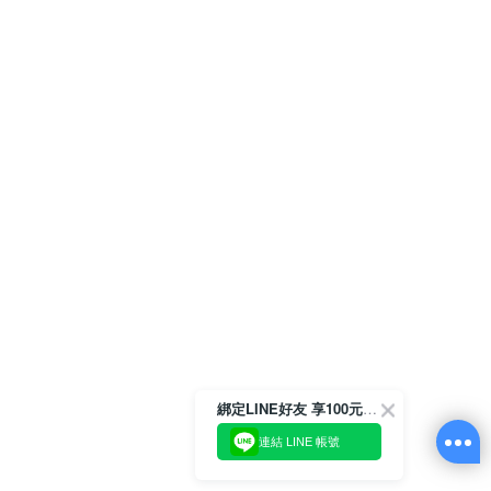
綁定LINE好友 享100元折價券
連結 LINE 帳號