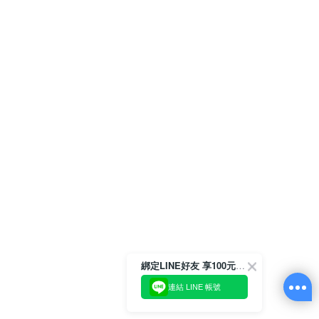
綁定LINE好友 享100元折價券
連結 LINE 帳號