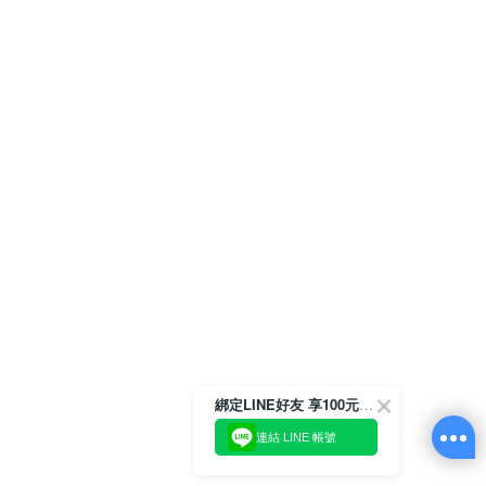
綁定LINE好友 享100元折價券
連結 LINE 帳號