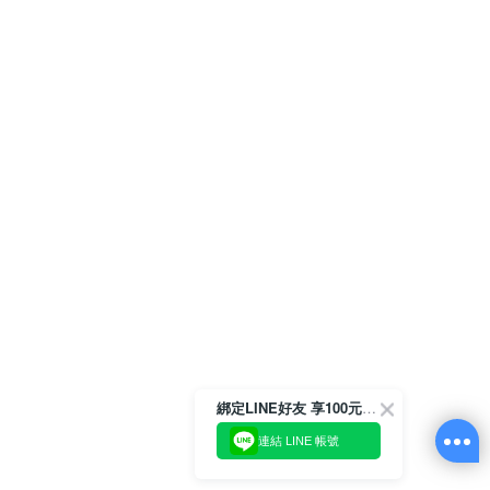
綁定LINE好友 享100元折價券
連結 LINE 帳號