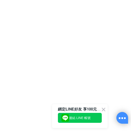
綁定LINE好友 享100元折價券
連結 LINE 帳號