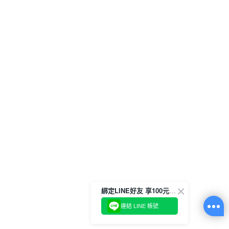
綁定LINE好友 享100元折價券
連結 LINE 帳號