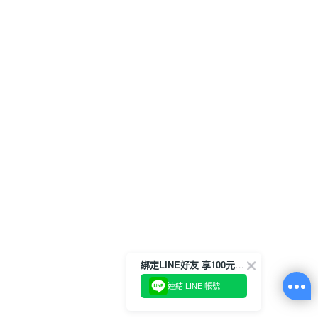
綁定LINE好友 享100元折價券
連結 LINE 帳號