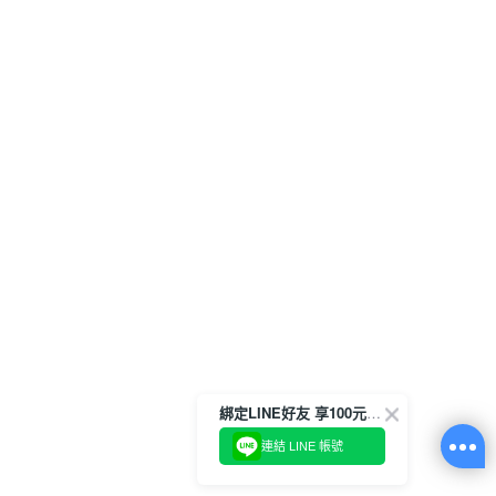
綁定LINE好友 享100元折價券
連結 LINE 帳號