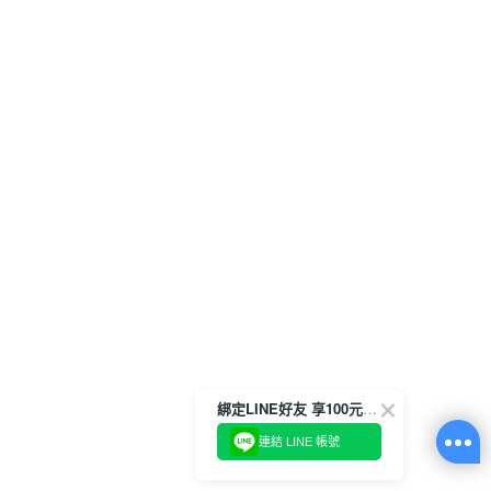
綁定LINE好友 享100元折價券
連結 LINE 帳號