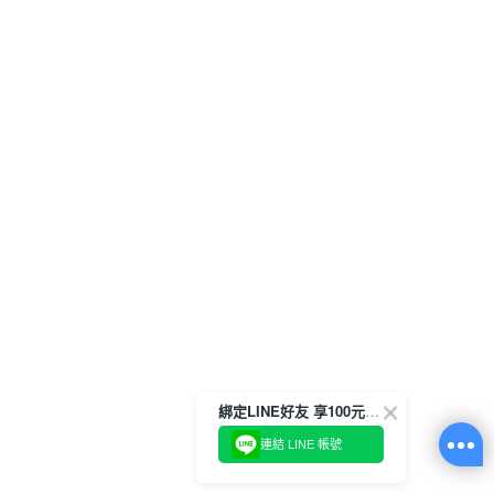
綁定LINE好友 享100元折價券
連結 LINE 帳號