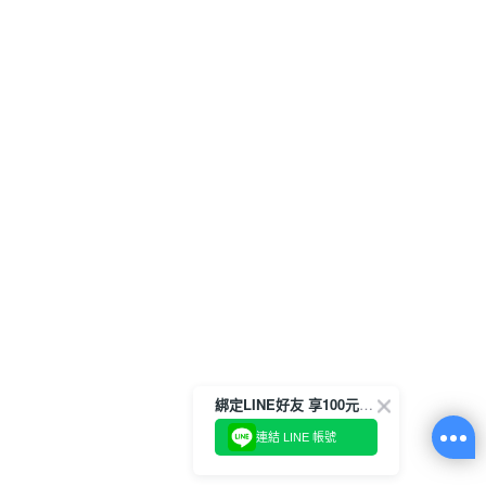
綁定LINE好友 享100元折價券
連結 LINE 帳號