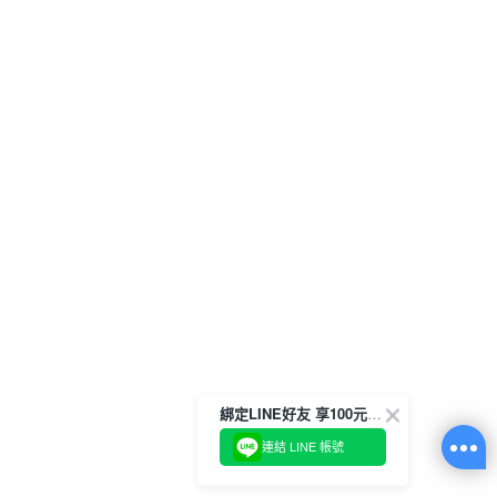
綁定LINE好友 享100元折價券
連結 LINE 帳號