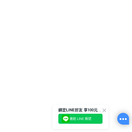
綁定LINE好友 享100元折價券
連結 LINE 帳號