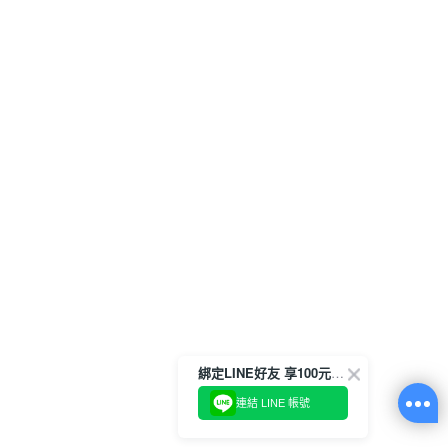
綁定LINE好友 享100元折價券
連結 LINE 帳號