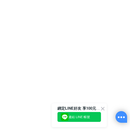
綁定LINE好友 享100元折價券
連結 LINE 帳號