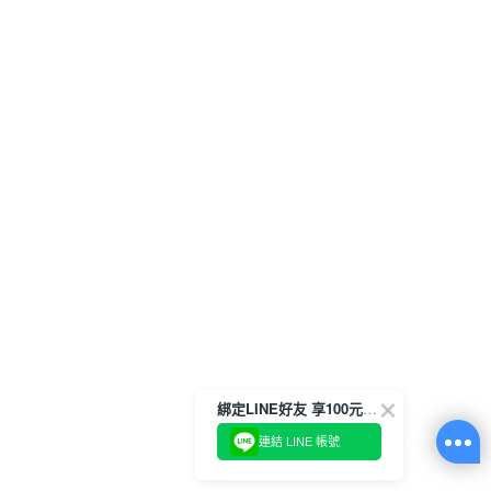
綁定LINE好友 享100元折價券
連結 LINE 帳號