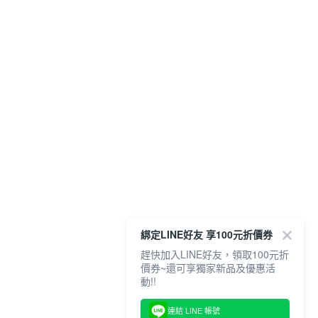
綁定LINE好友 享100元折價券
趕快加入LINE好友，領取100元折
價券~還可享獨家新品及優惠活
動!!
連結 LINE 帳號