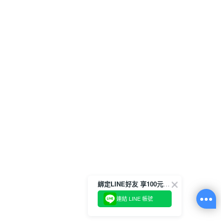
綁定LINE好友 享100元折價券
連結 LINE 帳號