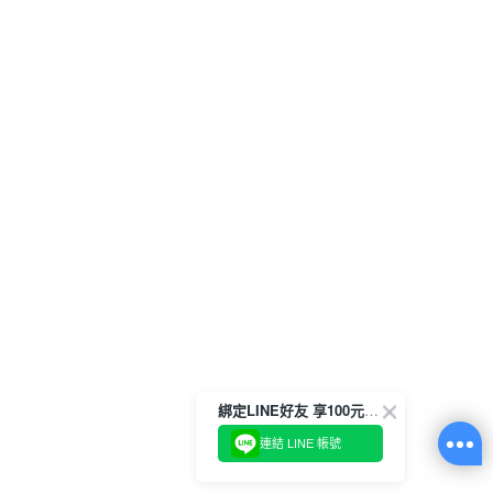
綁定LINE好友 享100元折價券
連結 LINE 帳號