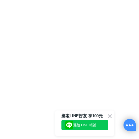
綁定LINE好友 享100元折價券
連結 LINE 帳號