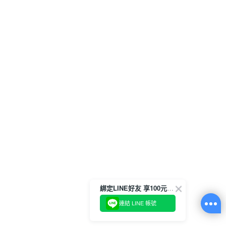
綁定LINE好友 享100元折價券
連結 LINE 帳號