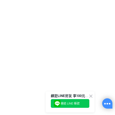
綁定LINE好友 享100元折價券
連結 LINE 帳號