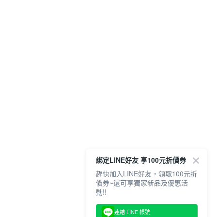
綁定LINE好友 享100元折價券
趕快加入LINE好友，領取100元折
價券~還可享獨家新品及優惠活
動!!
連結 LINE 帳號