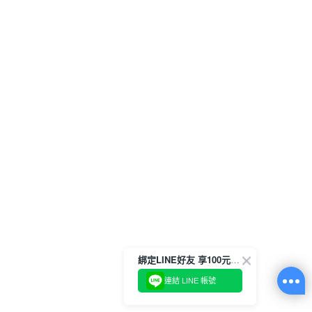
綁定LINE好友 享100元折價券
連結 LINE 帳號