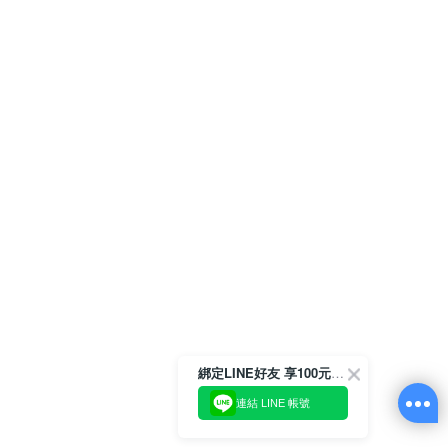
綁定LINE好友 享100元折價券
連結 LINE 帳號