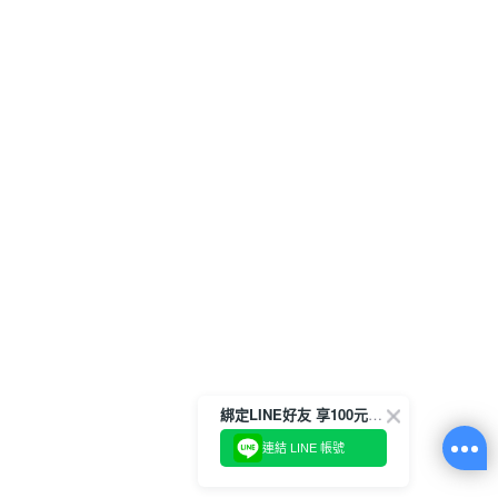
綁定LINE好友 享100元折價券
連結 LINE 帳號