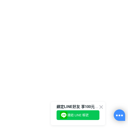
綁定LINE好友 享100元折價券
連結 LINE 帳號