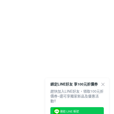
綁定LINE好友 享100元折價券
趕快加入LINE好友，領取100元折
價券~還可享獨家新品及優惠活
動!!
連結 LINE 帳號