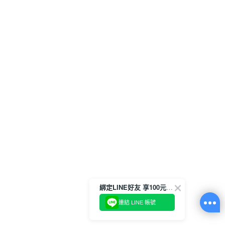
綁定LINE好友 享100元折價券
連結 LINE 帳號