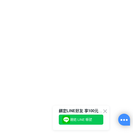
綁定LINE好友 享100元折價券
連結 LINE 帳號