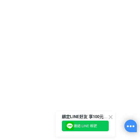
綁定LINE好友 享100元折價券
連結 LINE 帳號