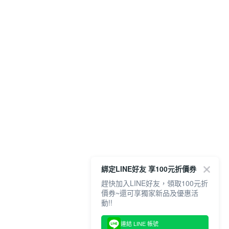
綁定LINE好友 享100元折價券
趕快加入LINE好友，領取100元折
價券~還可享獨家新品及優惠活
動!!
連結 LINE 帳號