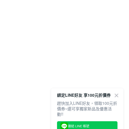
綁定LINE好友 享100元折價券
趕快加入LINE好友，領取100元折
價券~還可享獨家新品及優惠活
動!!
連結 LINE 帳號