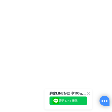
綁定LINE好友 享100元折價券
連結 LINE 帳號