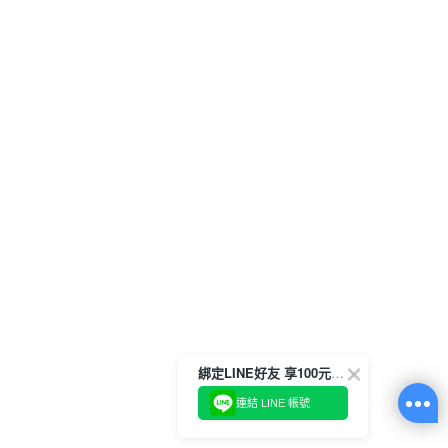
綁定LINE好友 享100元折價券
連結 LINE 帳號